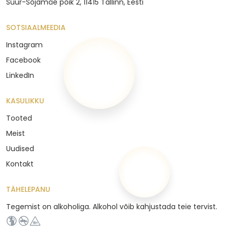
Suur-Sõjamäe põik 2, 11415 Tallinn, Eesti
SOTSIAALMEEDIA
Instagram
Facebook
LinkedIn
KASULIKKU
Tooted
Meist
Uudised
Kontakt
TÄHELEPANU
Tegemist on alkoholiga. Alkohol võib kahjustada teie tervist.