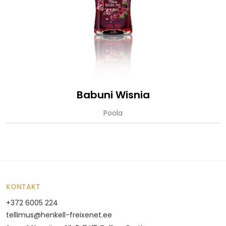
Babuni Wisnia
Poola
KONTAKT
+372 6005 224
tellimus@henkell-freixenet.ee