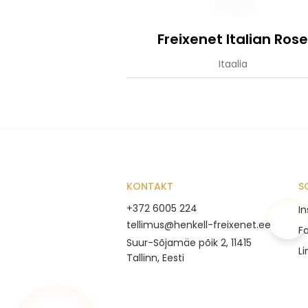
Freixenet Italian Ros
Itaalia
KONTAKT
S
+372 6005 224
I
tellimus@henkell-freixenet.ee
F
Suur-Sõjamäe põik 2, 11415
Li
Tallinn, Eesti