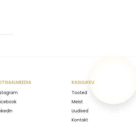
e
OTSIAALMEEDIA
KASULIKKU
nstagram
Tooted
acebook
Meist
nkedIn
Uudised
Kontakt